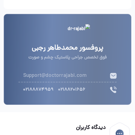
پروفسور محمدطاهر رجبی
فوق تخصص جراحی پلاستیک چشم و صورت
Support@doctorrajabi.com
02188874959
02188201656
دیدگاه کاربران