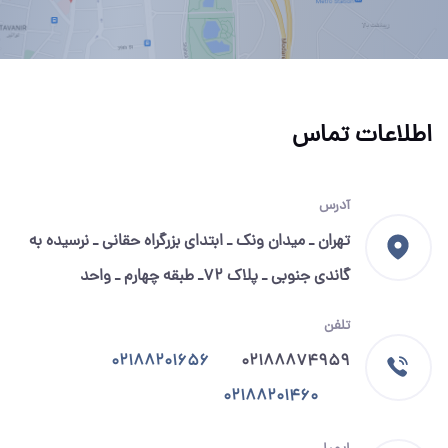
اطلاعات تماس
آدرس
تهران ـ میدان ونک ـ ابتدای بزرگراه حقانی ـ نرسیده به
گاندی جنوبی ـ پلاک ۷۲ـ طبقه چهارم ـ واحد
تلفن
02188201656
02188874959
02188201460