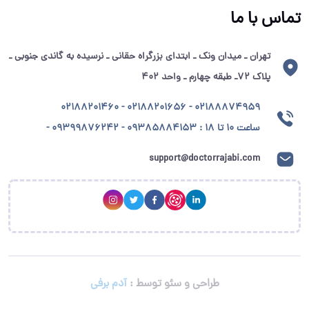
تماس با ما
تهران ـ میدان ونک ـ ابتدای بزرگراه حقانی ـ نرسیده به گاندی جنوبی ـ
پلاک ۷۲ـ طبقه چهارم ـ واحد ۴۰۲
02188874959 - 02188201656 - 02188201460
ساعت ۱۰ تا ۱۸ : 09385884153 - 09399876242 -
support@doctorrajabi.com
طراحی و سئو توسط :
آدم برفی