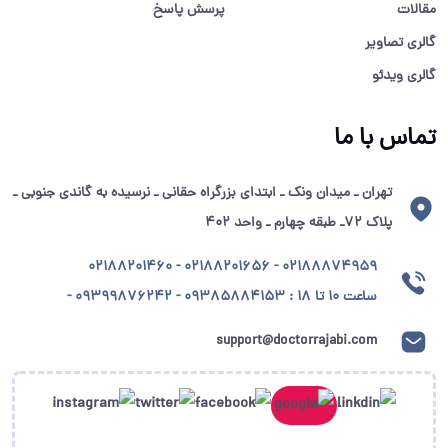
مقالات
پرسش پاسخ
گالری تصاویر
گالری ویدئو
تماس با ما
تهران ـ میدان ونک ـ ابتدای بزرگراه حقانی ـ نرسیده به گاندی جنوبی ـ
پلاک ۷۲ـ طبقه چهارم ـ واحد ۴۰۲
02188874959 - 02188201656 - 02188201460
ساعت ۱۰ تا ۱۸ : 09385884153 - 09399876242 -
support@doctorrajabi.com