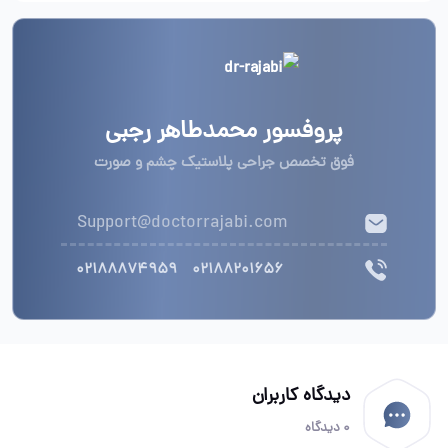
پروفسور محمدطاهر رجبی
فوق تخصص جراحی پلاستیک چشم و صورت
Support@doctorrajabi.com
02188874959
02188201656
دیدگاه کاربران
0 دیدگاه