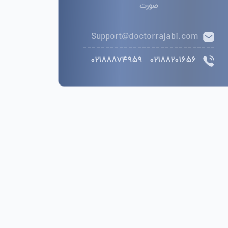
صورت
Support@doctorrajabi.com
02188874959
02188201656