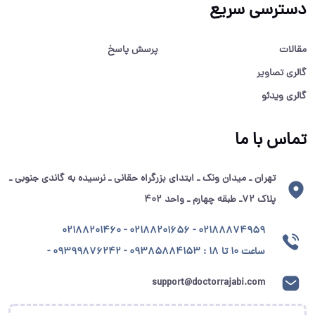
دسترسی سریع
مقالات
پرسش پاسخ
گالری تصاویر
گالری ویدئو
تماس با ما
تهران ـ میدان ونک ـ ابتدای بزرگراه حقانی ـ نرسیده به گاندی جنوبی ـ
پلاک ۷۲ـ طبقه چهارم ـ واحد ۴۰۲
02188874959 - 02188201656 - 02188201460
ساعت ۱۰ تا ۱۸ : 09385884153 - 09399876242 -
support@doctorrajabi.com