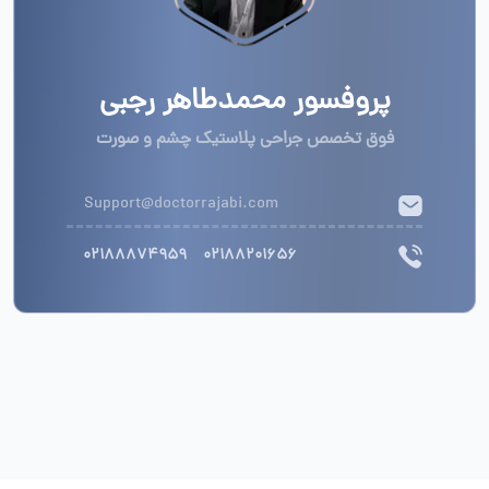
پروفسور محمدطاهر رجبی
فوق تخصص جراحی پلاستیک چشم و صورت
Support@doctorrajabi.com
02188874959
02188201656