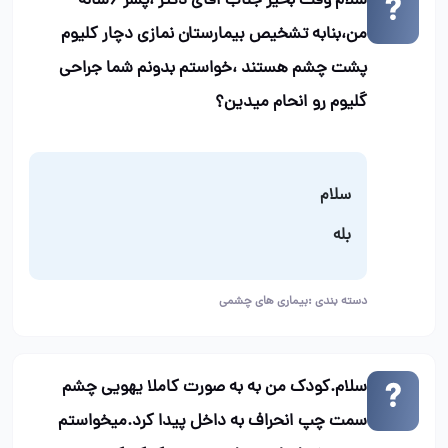
سلام وقت بخیر جناب اقای دکتر ،پسر ۶ساله
من،بنابه تشخیص بیمارستان نمازی دچار کلیوم
پشت چشم هستند ،خواستم بدونم شما جراحی
گلیوم رو انحام میدین؟
سلام
بله
دسته بندی :
بیماری های چشمی
سلام.کودک من به به صورت کاملا یهویی چشم
سمت چپ انحراف به داخل پیدا کرد.میخواستم