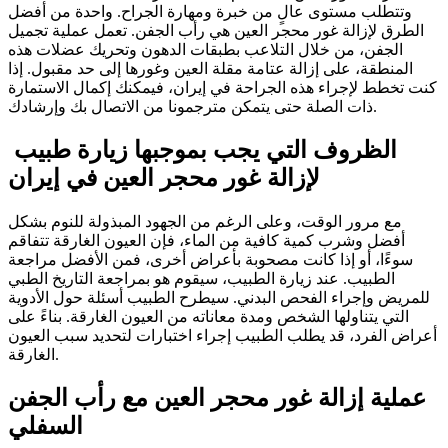
وتتطلب مستوى عالٍ من خبرة ومهارة الجراح. واحدة من أفضل
الطرق لإزالة غور محجر العين هي رأب الجفن. تعمل عملية تجميل
الجفن، من خلال التلاعب بطبقات الدهون وتحريك عضلات هذه
المنطقة، على إزالة عتامة مقلة العين وغورها إلى حد مقبول. إذا
كنت تخطط لإجراء هذه الجراحة في إيران، فيمكنك إكمال الاستمارة
ذات الصلة حتى يتمكن مترجمونا من الاتصال بك وإرشادك.
الظروف التي يجب بموجبها زيارة طبيب
لإزالة غور محجر العين في إيران
مع مرور الوقت، وعلى الرغم من الجهود المبذولة للنوم بشكل
أفضل وشرب كمية كافية من الماء، فإن العيون الغارقة تتفاقم
سوءًا، أو إذا كانت مصحوبة بأعراض أخرى، فمن الأفضل مراجعة
الطبيب. عند زيارة الطبيب، سيقوم هو بمراجعة التاريخ الطبي
للمريض وإجراء الفحص البدني. سيطرح الطبيب أسئلة حول الأدوية
التي يتناولها الشخص ومدة معاناته من العيون الغارقة. بناءً على
أعراض الفرد، قد يطلب الطبيب إجراء اختبارات لتحديد سبب العيون
الغارقة.
عملية إزالة غور محجر العين مع رأب الجفن
السفلي