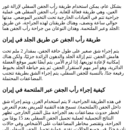
بشكل عام، يمكن استخدام طريقة رأب الجفن السفلي لإزالة غور
العين، وهي طريقة فعالة للغاية. رأب الجفن السفلي هي عملية
جراحية تتم في العيادات الخارجية تحت التخدير الموضعي. مدتها
حوالي ساعة ونصف، وهناك طريقتان لهذه الجراحة، عن طريق
الجلد وعبر الملتحمة. وهذان النوعان من جراحة رأب الجفن هما:
طريقة رأب الجفن عن طريق الجلد في إيران
يتم إجراء شق صغير على طول حافة الجفن، بمقدار 2 ملم تحت
هامش الجفن. تتم إزالة الجلد والدهون الزائدة جزئيًا، ولكن هناك
إمكانية لإعادة توزيعها. إذا لزم الأمر، يتم أيضًا تغيير موقع العضلة
الدائرية، وهو أمر مهم لاستقرار الجفن. ثم يتم خياطة الجلد بخيوط
رفيعة جدًا. بالنسبة للجفن السفلي، يتم إجراء الشق بطريقة تتجنب
المضاعفات المحتملة.
كيفية إجراء رأب الجفن عبر الملتحمة في إيران
في هذه الطريقة الجراحية، لا يتم استخدام الغرز، ويتم إجراء شق
داخل الجفن (الملتحمة). تسمح هذه التقنية للمريض بعدم التعرض
لخطر حدوث مضاعفات بعد الجراحة مثل الشتر الخارجي. تظهر
النتائج التجميلية لعملية تجميل الجفن السفلي بعد 15 يومًا من
الجراحة، وتقتصر مخاطر المضاعفات على الأشخاص وفي حالات
نادرة جدًا. في جميع الحالات، تؤدي عملية تجميل الجفن السفلي إلى