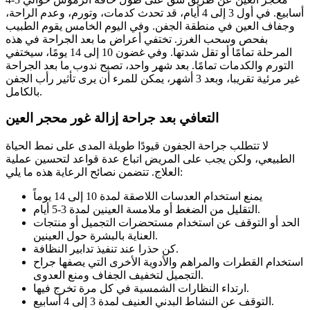
أسابيع. في أول 3 إلى 4 أيام، قد تحدث كدمات، وتورم، وعدم الراحة،
وجفاف العين في منطقة الجفن. وفي اليوم الخامس يقوم الطبيب
بفحص وسحب الغرز. تختفي أعراض ما بعد الجراحة في هذه
المرحلة تمامًا أو تقل شدتها. وفي غضون 10 إلى 14 يومًا، سيختفي
التورم والكدمات تمامًا. بعد شهر واحد، تصبح ندوب ما بعد الجراحة
غير مرئية تقريبا، وبعد 3 أشهر، يمكن للمرء أن يرى تأثير رأب الجفن
بالكامل.
التعافي بعد جراحة إزالة غور محجر العين
لا تتطلب جراحة الجفون قيودًا طويلة المدى على نمط الحياة
الطبيعي، ولكن يجب على المريض اتباع عدة قواعد لتحسين عملية
العلاج. تتضمن نصائح الرعاية هذه ما يلي:
يمنع استخدام العدسات اللاصقة لمدة 10 إلى 14 يوماً
التقليل من الضغط أو ملامسة العينين لمدة 3-5 أيام.
الحد أو التوقف عن استخدام مستحضرات التجميل أو منتجات
العناية بالبشرة حول العينين.
كن حذرا عند تنفيذ تدابير النظافة.
استخدام القطرات والمراهم والأدوية الأخرى التي يصفها جراح
التجميل لتخفيف الجفاف ومنع العدوى.
ارتداء النظارات الشمسية في كل مرة تخرج فيها.
التوقف عن النشاط البدني العنيف لمدة 3 إلى 4 أسابيع.