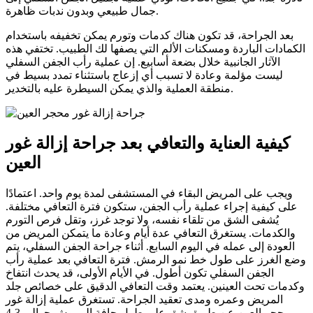
جمال طبيعي وبدون ندبات ظاهرة.
بعد الجراحة، قد تكون هناك كدمات وتورم يمكن تخفيفه باستخدام
الكمادات الباردة ومسكنات الألم التي يصفها لك الطبيب. تختفي هذه
الآثار الجانبية خلال بضعة أسابيع. إن عملية رأب الجفن السفلي
ليست مؤلمة وعادة لا تسبب أي إزعاج باستثناء تمدد بسيط في
منطقة العملية والذي يمكن السيطرة عليه بالتخدير.
كيفية العناية والتعافي بعد جراحة إزالة غور
العين
ويجب على المريض البقاء في المستشفى لمدة يوم واحد. اعتمادًا
على كيفية إجراء عملية رأب الجفن، ستكون فترة التعافي مختلفة.
يُشفى الشق من تلقاء نفسه، ولا توجد غرز، وتقل فرص التورم
والكدمات. يستغرق التعافي عدة أيام وعادة ما يتمكن المريض من
العودة إلى عمله في اليوم السابع. أثناء جراحة الجفن السفلي، يتم
وضع الغرز على طول خط نمو الرمش. فترة التعافي بعد عملية رأب
الجفن السفلي تكون أطول. في الأيام الأولى، قد يحدث انتفاخ
وكدمات تحت العينين. يعتمد وقت التعافي الدقيق على خصائص جلد
المريض وعمره ومدى تعقيد الجراحة. تستغرق عملية إزالة غور
محجر العين عن طريق شق على طول حافة الرموش حوالي 3-4