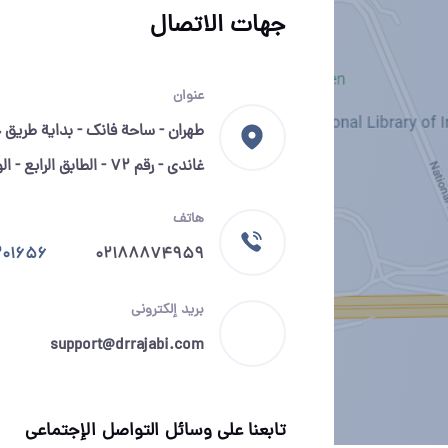
جهات الاتصال
عنوان
طهران - ساحة فانك - بداية طريق 
غاندي - رقم 72 - الطابق الرابع - الوحدة
هاتف
201656
02188874959
بريد إلكتروني
support@drrajabi.com
تابعنا على وسائل التواصل الإجتماعي